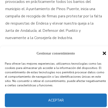
provocados en prácticamente todos los barrios del
municipio el Ayuntamiento de Pinos Puente, inicia una
campaña de recogida de firmas para protestar por la falta
de respuestas de Endesa y elevar nuestra queja a la
Junta de Andalucía, al Defensor del Pueblo y
nuevamente a la Consejería de Industria.
Gestionar consentimiento
Foto: L. F. Ruiz
Para ofrecer las mejores experiencias, utilizamos tecnologías como las
¡Por Pinos Puente sin cortes de luz!
cookies para almacenar y/o acceder a la información del dispositivo. El
consentimiento de estas tecnologías nos permitirá procesar datos como
el comportamiento de navegación o las identificaciones únicas en este
Entra y firma tu petición en el siguiente enlace:
sitio. No consentir o retirar el consentimiento, puede afectar negativamente
a ciertas características y funciones.
Change.org
ACEPTAR