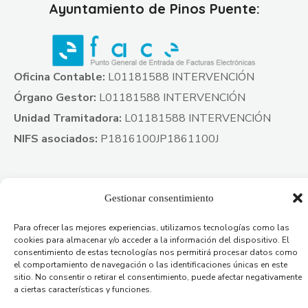
Ayuntamiento de Pinos Puente:
Oficina Contable:
L01181588 INTERVENCIÓN
Órgano Gestor:
L01181588 INTERVENCIÓN
Unidad Tramitadora:
L01181588 INTERVENCIÓN
NIFS asociados:
P1816100JP1861100J
Gestionar consentimiento
Para ofrecer las mejores experiencias, utilizamos tecnologías como las
cookies para almacenar y/o acceder a la información del dispositivo. El
consentimiento de estas tecnologías nos permitirá procesar datos como
el comportamiento de navegación o las identificaciones únicas en este
sitio. No consentir o retirar el consentimiento, puede afectar negativamente
Ayuntamiento de Pinos Puente © 2023
Aviso legal
|
Protección
a ciertas características y funciones.
de datos
|
Política de privacidad
|
Política de calidad