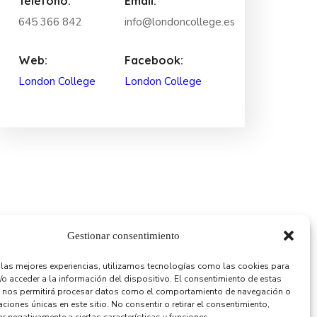
Teléfono:
Email:
645 366 842
info@londoncollege.es
Web:
Facebook:
London College
London College
Gestionar consentimiento
r las mejores experiencias, utilizamos tecnologías como las cookies para
/o acceder a la información del dispositivo. El consentimiento de estas
 nos permitirá procesar datos como el comportamiento de navegación o
caciones únicas en este sitio. No consentir o retirar el consentimiento,
Alendoi: Correduría de