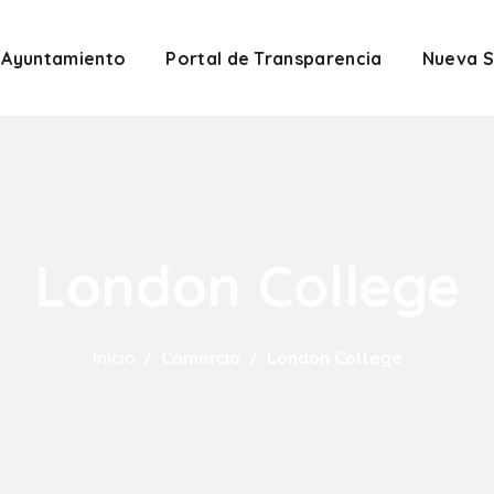
Ayuntamiento
Portal de Transparencia
Nueva S
London College
Inicio
Comercio
London College